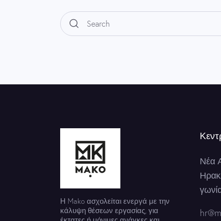
Κεντ
Νέα 
Ηρακ
γωνί
Η Mako ασχολείται ενεργά με την
κάλυψη θέσεων εργασίας, για
hr@m
έκτατες ή μόνιμες ανάγκες και