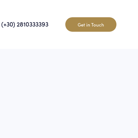
(+30) 2810333393
Get in Touch